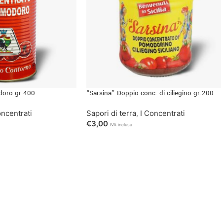
doro gr 400
“Sarsina” Doppio conc. di ciliegino gr.200
oncentrati
Sapori di terra
,
I Concentrati
€
3,00
IVA inclusa