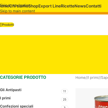
Skip to navigation
Home
Chi siamo
Shop
Export Line
Ricette
News
Contatti
Skip to main content
Prodotti
CATEGORIE PRODOTTO
Home
/
I primi
/
Sapo
Gli Antipasti
11
I primi
25
Confezioni speciali
3