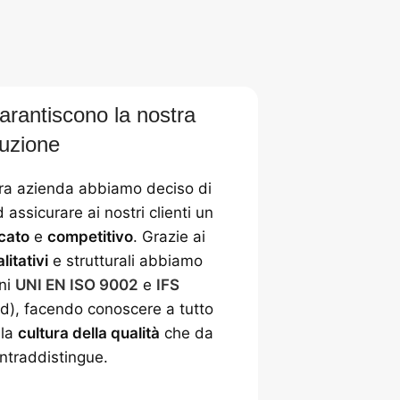
garantiscono la nostra
uzione
stra azienda abbiamo deciso di
 assicurare ai nostri clienti un
icato
e
competitivo
. Grazie ai
itativi
e strutturali abbiamo
oni
UNI EN ISO 9002
e
IFS
rd), facendo conoscere a tutto
 la
cultura della qualità
che da
ntraddistingue.