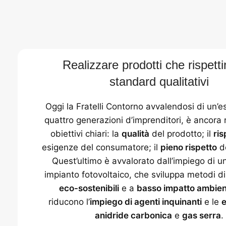
Realizzare prodotti che rispettin
standard qualitativi
Oggi la Fratelli Contorno avvalendosi di un’e
quattro generazioni d’imprenditori, è ancora 
obiettivi chiari: la
qualità
del prodotto; il
ris
esigenze del consumatore; il
pieno rispetto
de
Quest’ultimo è avvalorato dall’impiego di 
impianto fotovoltaico, che sviluppa metodi d
eco-sostenibili
e a
basso impatto ambien
riducono l’
impiego di agenti inquinanti
e le
e
anidride carbonica
e
gas serra
.