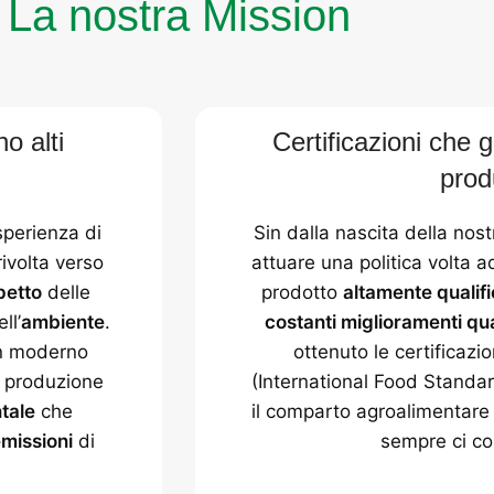
La nostra Mission
o alti
Certificazioni che 
prod
sperienza di
Sin dalla nascita della no
rivolta verso
attuare una politica volta ad
petto
delle
prodotto
altamente qualif
ll’
ambiente
.
costanti miglioramenti qual
un moderno
ottenuto le certificazi
i produzione
(International Food Standa
tale
che
il comparto agroalimentare
missioni
di
sempre ci co