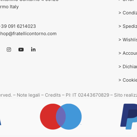
rmo Italy
> Condiz
+39 091 6214023
> Spediz
shop@fratellicontorno.com
> Wishli
> Accou
> Dichia
> Cookie
served. – Note legali – Credits – PI: IT 02443670829 – Sito reali