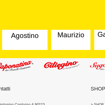
G
Maurizio
Agostino
tatti
SHO
 Antonino Contorno 4 90123
> SHOP