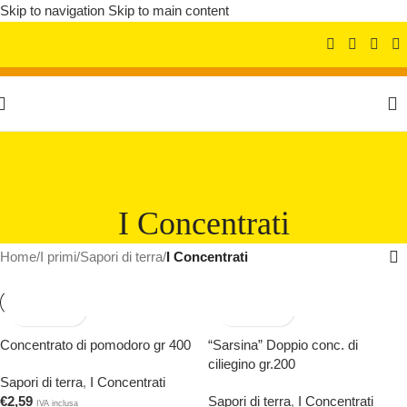
Skip to navigation
Skip to main content
I Concentrati
Home
/
I primi
/
Sapori di terra
/
I Concentrati
Concentrato di pomodoro gr 400
“Sarsina” Doppio conc. di
ciliegino gr.200
Sapori di terra
,
I Concentrati
€
2,59
Sapori di terra
,
I Concentrati
IVA inclusa