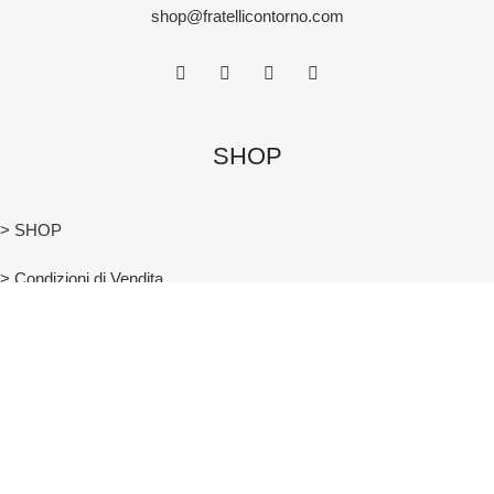
shop@fratellicontorno.com
SHOP
> SHOP
> Condizioni di Vendita
> Spedizioni e resi
> Wislist
> Account
> Privacy Policy