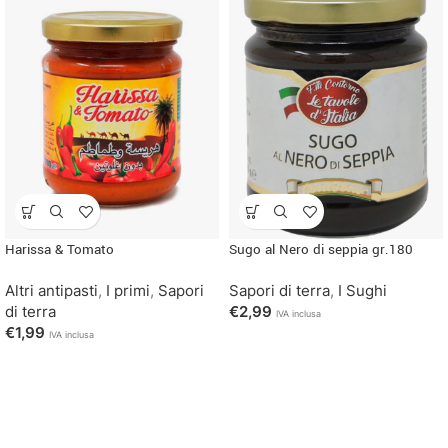
Harissa & Tomato
Sugo al Nero di seppia gr.180
Altri antipasti
,
I primi
,
Sapori
Sapori di terra
,
I Sughi
di terra
€
2,99
IVA inclusa
€
1,99
IVA inclusa