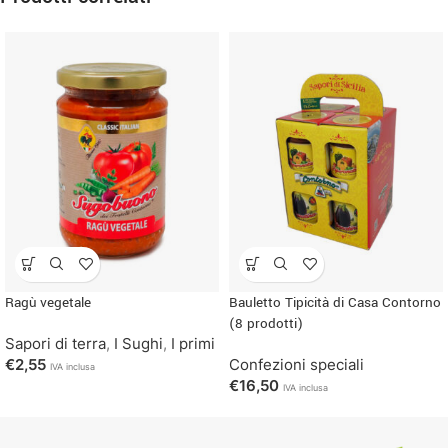
Ragù vegetale
Bauletto Tipicità di Casa Contorno
(8 prodotti)
Sapori di terra
,
I Sughi
,
I primi
€
2,55
Confezioni speciali
IVA inclusa
€
16,50
IVA inclusa