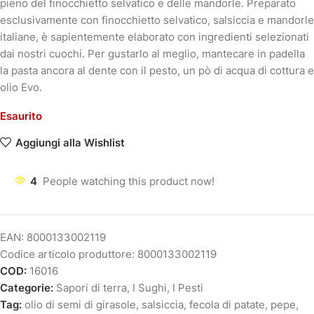
pieno del finocchietto selvatico e delle mandorle. Preparato
esclusivamente con finocchietto selvatico, salsiccia e mandorle
italiane, è sapientemente elaborato con ingredienti selezionati
dai nostri cuochi. Per gustarlo al meglio, mantecare in padella
la pasta ancora al dente con il pesto, un pò di acqua di cottura e
olio Evo.
Esaurito
Aggiungi alla Wishlist
4
People watching this product now!
EAN:
8000133002119
Codice articolo produttore:
8000133002119
COD:
16016
Categorie:
Sapori di terra
,
I Sughi
,
I Pesti
Tag:
olio di semi di girasole
,
salsiccia
,
fecola di patate
,
pepe
,