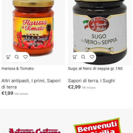
Harissa & Tomato
Sugo al Nero di seppia gr.180
Altri antipasti
,
I primi
,
Sapori
Sapori di terra
,
I Sughi
di terra
€
2,99
IVA inclusa
€
1,99
IVA inclusa