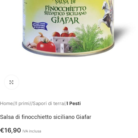
Clicca per ingrandire
Home
/
I primi
/
Sapori di terra
/
I Pesti
Salsa di finocchietto siciliano Giafar
€
16,90
IVA inclusa