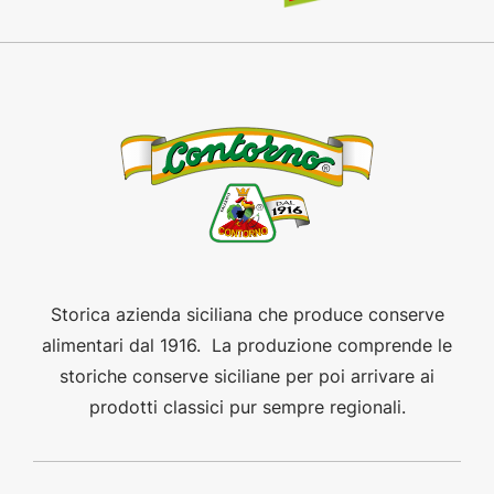
Storica azienda siciliana che produce conserve
alimentari dal 1916. La produzione comprende le
storiche conserve siciliane per poi arrivare ai
prodotti classici pur sempre regionali.