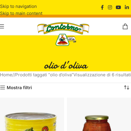
Skip to navigation
Skip to main content
olio d’oliva
Home
/
Prodotti taggati “olio d’oliva”
Visualizzazione di 6 risultati
Mostra filtri