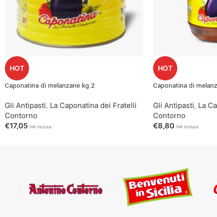
HOT
HOT
Caponatina di melanzane kg.2
Caponatina di melan
Gli Antipasti
,
La Caponatina dei Fratelli
Gli Antipasti
,
La Ca
Contorno
Contorno
€
17,05
€
8,80
IVA inclusa
IVA inclusa