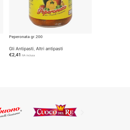
Peperonata gr.200
Zucca in agrodolc
Gli Antipasti
,
Altri antipasti
Gli Antipasti
,
Alt
€
2,41
€
2,29
IVA inclusa
IVA inclusa