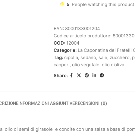
5
People watching this product
EAN:
8000133001204
Codice articolo produttore:
80001330
COD:
12004
Categorie:
La Caponatina dei Fratelli
Tag:
cipolla
,
sedano
,
sale
,
zucchero
,
p
capperi
,
olio vegetale
,
olio d’oliva
Share:
CRIZIONE
INFORMAZIONI AGGIUNTIVE
RECENSIONI (0)
va, olio di semi di girasole e condite con una salsa a base di pom