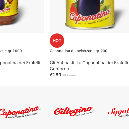
HOT
zane gr.1000
Caponatina di melanzane gr.200
ponatina dei Fratelli
Gli Antipasti
,
La Caponatina dei Fratelli
Contorno
€
1,89
IVA inclusa