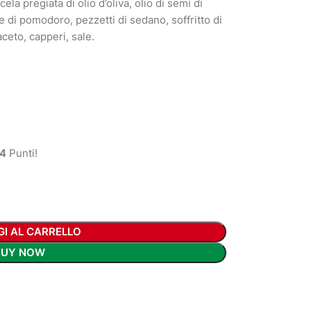
ela pregiata di olio d’oliva, olio di semi di
e di pomodoro, pezzetti di sedano, soffritto di
aceto, capperi, sale.
4
Punti!
GI AL CARRELLO
BUY NOW