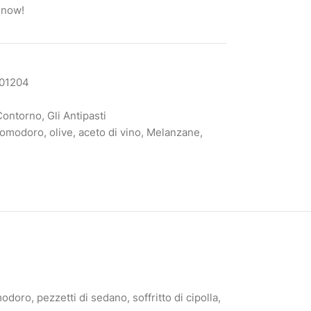
 now!
01204
 Contorno
,
Gli Antipasti
omodoro
,
olive
,
aceto di vino
,
Melanzane
,
odoro, pezzetti di sedano, soffritto di cipolla,