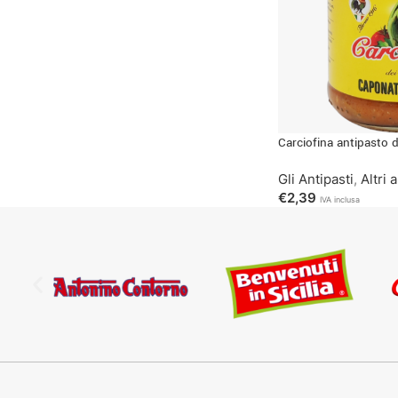
Carciofina antipasto d
Gli Antipasti
,
Altri 
€
2,39
IVA inclusa