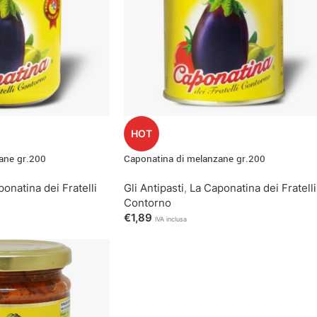
HOT
ane gr.200
Caponatina di melanzane gr.200
onatina dei Fratelli
Gli Antipasti
,
La Caponatina dei Fratelli
Contorno
€
1,89
IVA inclusa