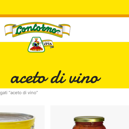
aceto di vino
gati “aceto di vino”