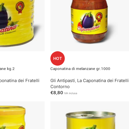
HOT
ane kg.2
Caponatina di melanzane gr.1000
onatina dei Fratelli
Gli Antipasti
,
La Caponatina dei Fratelli
Contorno
€
8,80
IVA inclusa