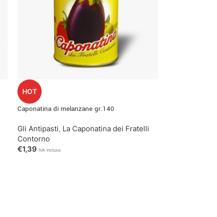
HOT
Caponatina di melanzane gr.140
Gli Antipasti
,
La Caponatina dei Fratelli
Contorno
€
1,39
IVA inclusa