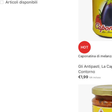
Articoli disponibili
HOT
Caponatina di melanz
Gli Antipasti
,
La Cap
Contorno
€
1,99
IVA inclusa