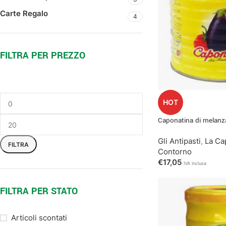
Carte Regalo
4
FILTRA PER PREZZO
HOT
Caponatina di melanz
Gli Antipasti
,
La Cap
FILTRA
Contorno
€
17,05
IVA inclusa
FILTRA PER STATO
Articoli scontati