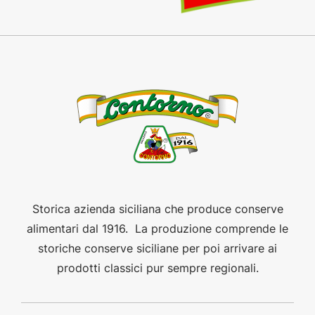
Storica azienda siciliana che produce conserve
alimentari dal 1916. La produzione comprende le
storiche conserve siciliane per poi arrivare ai
prodotti classici pur sempre regionali.