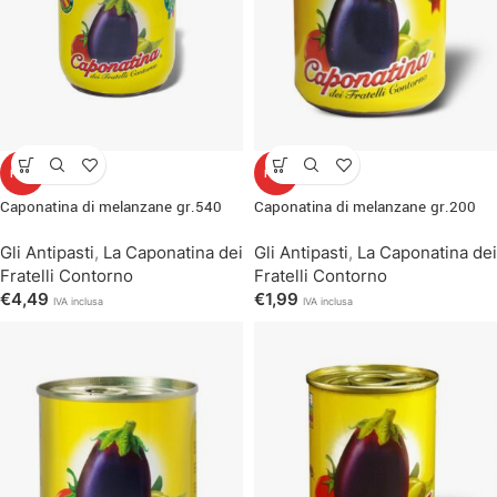
HOT
HOT
Caponatina di melanzane gr.540
Caponatina di melanzane gr.200
Gli Antipasti
,
La Caponatina dei
Gli Antipasti
,
La Caponatina dei
Fratelli Contorno
Fratelli Contorno
€
4,49
€
1,99
IVA inclusa
IVA inclusa