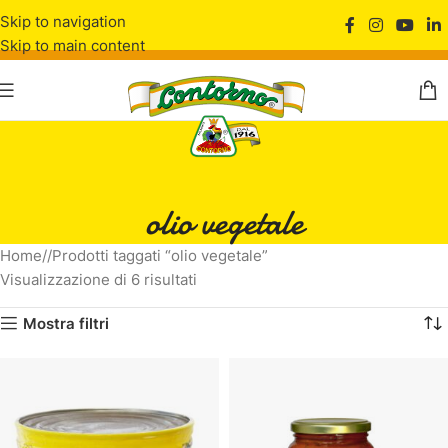
Skip to navigation
Skip to main content
olio vegetale
Home
/
Prodotti taggati “olio vegetale”
Visualizzazione di 6 risultati
Mostra filtri