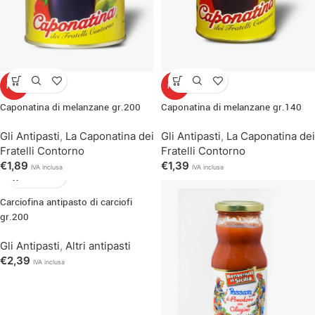
HOT
HOT
Caponatina di melanzane gr.200
Caponatina di melanzane gr.140
Gli Antipasti
,
La Caponatina dei
Gli Antipasti
,
La Caponatina dei
Fratelli Contorno
Fratelli Contorno
€
1,89
€
1,39
IVA inclusa
IVA inclusa
Carciofina antipasto di carciofi
gr.200
Gli Antipasti
,
Altri antipasti
€
2,39
IVA inclusa