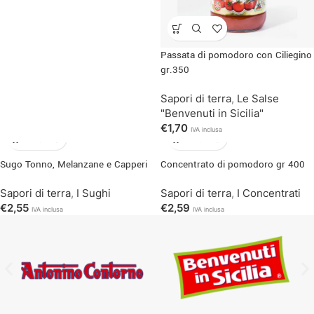
Passata di pomodoro con Ciliegino
gr.350
Sapori di terra
,
Le Salse
"Benvenuti in Sicilia"
€
1,70
IVA inclusa
Sugo Tonno, Melanzane e Capperi
Concentrato di pomodoro gr 400
Sapori di terra
,
I Sughi
Sapori di terra
,
I Concentrati
€
2,55
€
2,59
IVA inclusa
IVA inclusa