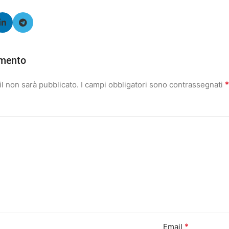
mento
*
il non sarà pubblicato.
I campi obbligatori sono contrassegnati
*
Email