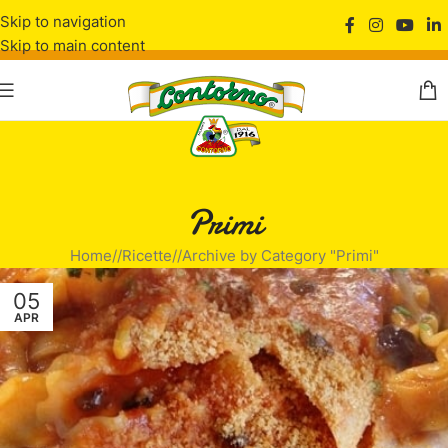
Skip to navigation
Skip to main content
Primi
Home
/
Ricette
/
Archive by Category "Primi"
05
APR