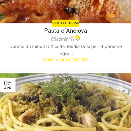
RICETTE
,
PRIMI
Pasta c’Anciova
0
admin
Durata: 35 minuti Difficoltà: Media Dosi per: 4 persone
Ingre...
CONTINUA A LEGGERE
05
APR