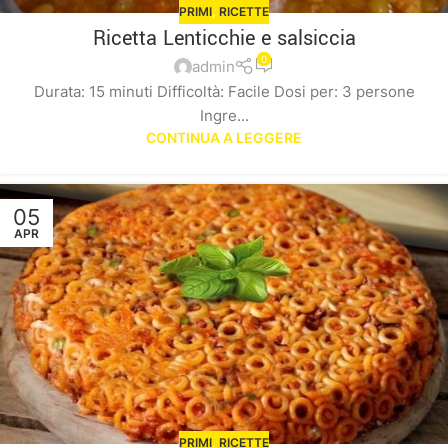
PRIMI
,
RICETTE
Ricetta Lenticchie e salsiccia
0
admin
Durata: 15 minuti Difficoltà: Facile Dosi per: 3 persone
Ingre...
CONTINUA A LEGGERE
05
APR
PRIMI
,
RICETTE