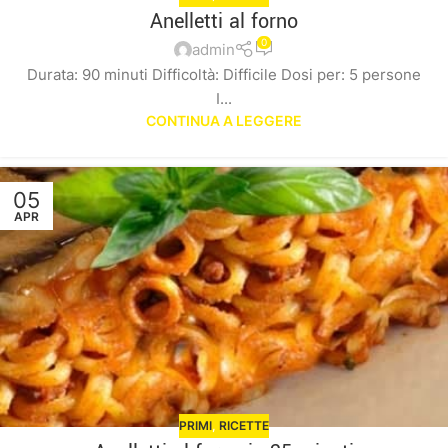
Anelletti al forno
0
admin
Durata: 90 minuti Difficoltà: Difficile Dosi per: 5 persone
I...
CONTINUA A LEGGERE
05
APR
PRIMI
,
RICETTE