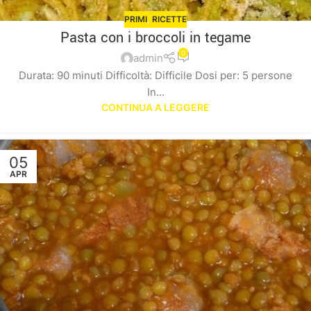
PRIMI
,
RICETTE
Pasta con i broccoli in tegame
0
admin
Durata: 90 minuti Difficoltà: Difficile Dosi per: 5 persone
In...
CONTINUA A LEGGERE
05
APR