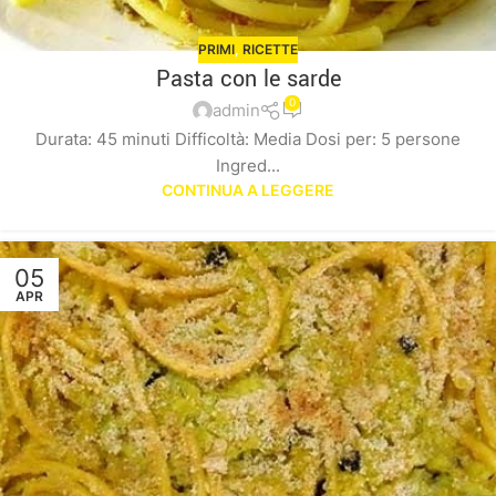
PRIMI
,
RICETTE
Pasta con le sarde
0
admin
Durata: 45 minuti Difficoltà: Media Dosi per: 5 persone
Ingred...
CONTINUA A LEGGERE
05
APR